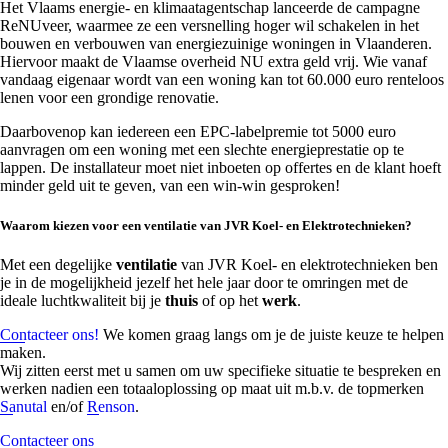
Het Vlaams energie- en klimaatagentschap lanceerde de campagne
ReNUveer, waarmee ze een versnelling hoger wil schakelen in het
bouwen en verbouwen van energiezuinige woningen in Vlaanderen.
Hiervoor maakt de Vlaamse overheid NU extra geld vrij. Wie vanaf
vandaag eigenaar wordt van een woning kan tot 60.000 euro renteloos
lenen voor een grondige renovatie.
Daarbovenop kan iedereen een EPC-labelpremie tot 5000 euro
aanvragen om een woning met een slechte energieprestatie op te
lappen. De installateur moet niet inboeten op offertes en de klant hoeft
minder geld uit te geven, van een win-win gesproken!
Waarom kiezen voor een ventilatie van JVR Koel- en Elektrotechnieken?
Met een degelijke
ventilatie
van JVR Koel- en elektrotechnieken ben
je in de mogelijkheid jezelf het hele jaar door te omringen met de
ideale luchtkwaliteit bij je
thuis
of op het
werk
.
Contacteer ons!
We komen graag langs om je de juiste keuze te helpen
maken.
Wij zitten eerst met u samen om uw specifieke situatie te bespreken en
werken nadien een totaaloplossing op maat uit m.b.v. de topmerken
Sanutal
en/of
Renson
.
Contacteer ons