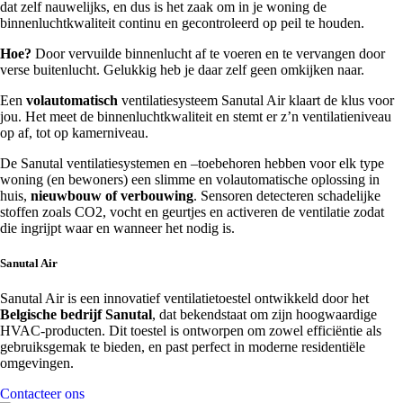
dat zelf nauwelijks, en dus is het zaak om in je woning de
binnenluchtkwaliteit continu en gecontroleerd op peil te houden.
Hoe?
Door vervuilde binnenlucht af te voeren en te vervangen door
verse buitenlucht. Gelukkig heb je daar zelf geen omkijken naar.
Een
volautomatisch
ventilatiesysteem Sanutal Air klaart de klus voor
jou. Het meet de binnenluchtkwaliteit en stemt er z’n ventilatieniveau
op af, tot op kamerniveau.
De Sanutal ventilatiesystemen en –toebehoren hebben voor elk type
woning (en bewoners) een slimme en volautomatische oplossing in
huis,
nieuwbouw of verbouwing
. Sensoren detecteren schadelijke
stoffen zoals CO2, vocht en geurtjes en activeren de ventilatie zodat
die ingrijpt waar en wanneer het nodig is.
Sanutal Air
Sanutal Air is een innovatief ventilatietoestel ontwikkeld door het
Belgische bedrijf Sanutal
, dat bekendstaat om zijn hoogwaardige
HVAC-producten. Dit toestel is ontworpen om zowel efficiëntie als
gebruiksgemak te bieden, en past perfect in moderne residentiële
omgevingen.
Contacteer ons